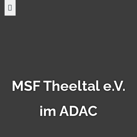
Skip
to
content
MSF Theeltal e.V.
im ADAC