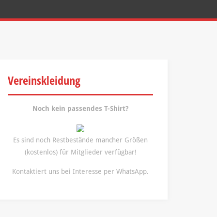
Vereinskleidung
Noch kein passendes T-Shirt?
Es sind noch Restbestände mancher Größen
(kostenlos) für Mitglieder verfügbar!
Kontaktiert uns bei Interesse per WhatsApp.