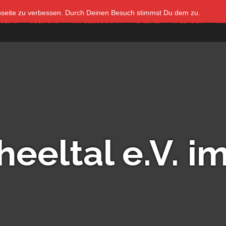
bseite zu verbessen. Durch Deinen Besuch stimmst Du dem zu.
SEITE
ÜBER UNS
MITGLIEDSCHAFT
GALERIE
KALENDER
KO
eeltal e.V. 