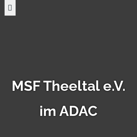
Skip
to
content
MSF Theeltal e.V.
im ADAC