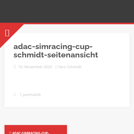
adac-simracing-cup-
schmidt-seitenansicht
10. November 2020
Nico Schmidt
permalink
ADAC-SIMRACING-CUP-