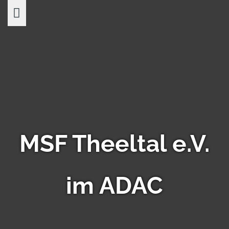
Skip
to
content
MSF Theeltal e.V.
im ADAC