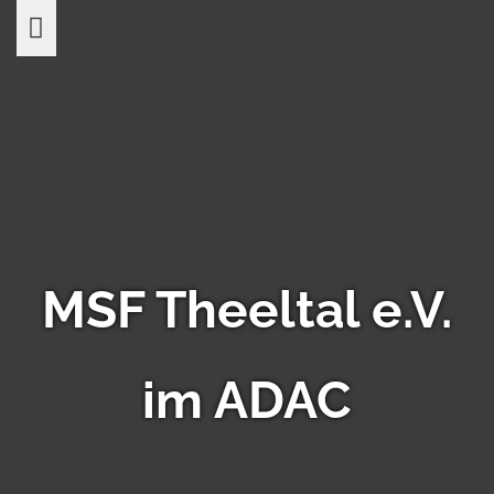
Skip
to
content
MSF Theeltal e.V.
im ADAC