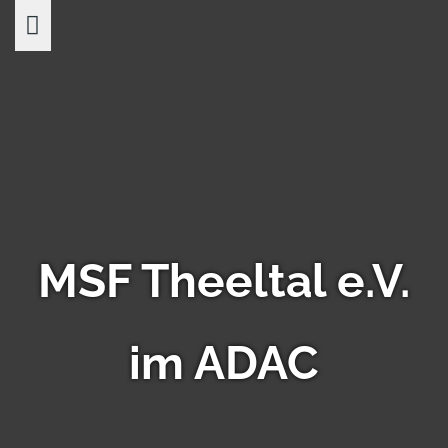
Skip
to
content
MSF Theeltal e.V.
im ADAC