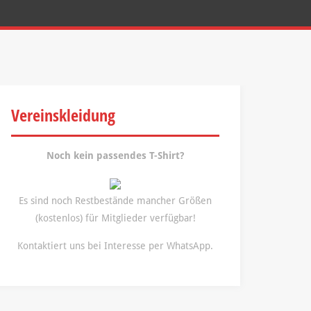
Vereinskleidung
Noch kein passendes T-Shirt?
Es sind noch Restbestände mancher Größen
(kostenlos) für Mitglieder verfügbar!
Kontaktiert uns bei Interesse per WhatsApp.